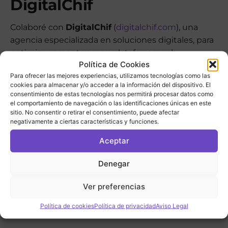
DigitalChif
Colaboré con
DigitalChif
(
digitalchif.com
), una
agencia especializada en soluciones digitales, para
optimizar y mantener su plataforma web,
Política de Cookies
garantizando que refleje la innovación y el
Para ofrecer las mejores experiencias, utilizamos tecnologías como las
dinamismo de sus servicios.
cookies para almacenar y/o acceder a la información del dispositivo. El
consentimiento de estas tecnologías nos permitirá procesar datos como
Implementé un plan de mantenimiento
el comportamiento de navegación o las identificaciones únicas en este
constante para asegurar el correcto
sitio. No consentir o retirar el consentimiento, puede afectar
negativamente a ciertas características y funciones.
funcionamiento y la estabilidad del sitio.
Proporcioné soporte técnico especializado,
Aceptar
resolviendo incidencias y aplicando mejoras
de manera ágil.
Denegar
Realicé la adecuación de secciones según los
Ver preferencias
requerimientos del cliente, adaptando la web
a nuevas necesidades y mejorando la
Política de cookies
Política de privacidad
Aviso Legal
experiencia de usuario.